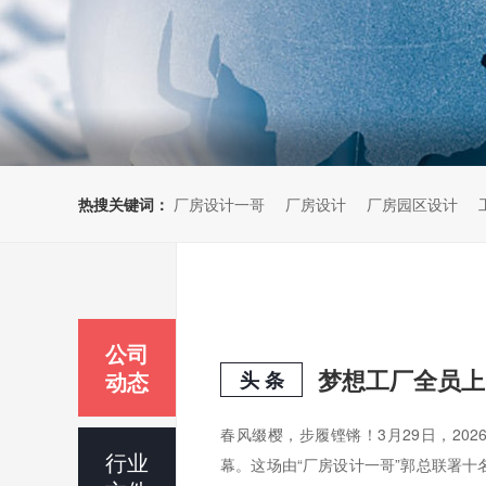
热搜关键词：
厂房设计一哥
厂房设计
厂房园区设计
公司
动态
头 条
春风缀樱，步履铿锵！3月29日，20
行业
幕。这场由“厂房设计一哥”郭总联署十